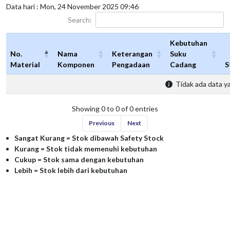
Data hari : Mon, 24 November 2025 09:46
Search:
Kebutuhan
No.
Nama
Keterangan
Suku
Material
Komponen
Pengadaan
Cadang
S
Tidak ada data ya
Showing 0 to 0 of 0 entries
Previous
Next
Sangat Kurang = Stok dibawah Safety Stock
Kurang = Stok tidak memenuhi kebutuhan
Cukup = Stok sama dengan kebutuhan
Lebih = Stok lebih dari kebutuhan